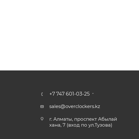
+7 747 601-03-25
sales@overclockers.kz
г. Алматы, проспект Абылай
хана, 7 (вход по ул.Тузова)