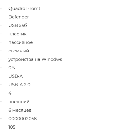
Quadro Promt
Defender
USB хаб
пластик
пассивное
съемный
устройства на Winodws
0.5
USB-A
USB-A 2.0
4
внешний
6 месяцев
0000002058
105