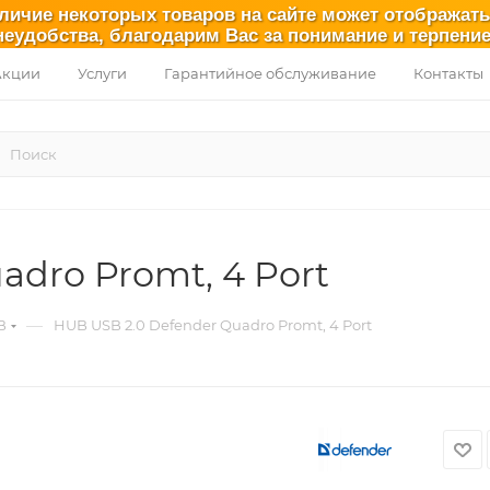
аличие некоторых товаров на сайте может отображат
неудобства, благодарим Вас за понимание и терпение
Акции
Услуги
Гарантийное обслуживание
Контакты
adro Promt, 4 Port
—
B
HUB USB 2.0 Defender Quadro Promt, 4 Port