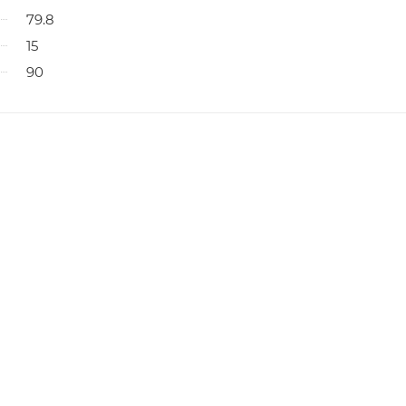
79.8
15
90