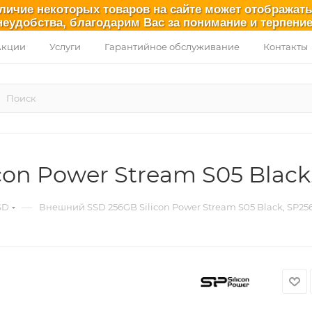
аличие некоторых товаров на сайте может отображат
неудобства, благодарим Вас за понимание и терпение
Акции
Услуги
Гарантийное обслуживание
Контакты
con Power Stream S05 Bla
—
SD
Внешний SSD 256GB Silicon Power Stream S05 Black, SP