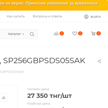
ься не верно. Приносим извинения за временные
.
Как купить
Вопросы и ответы
ВОЙТИ
0
0
0
Каталог
ck, SP256GBPSDS05SAK
256GBPSDS05SAK
Онлайн цена
27 350
тнг
/шт
Клубная цена