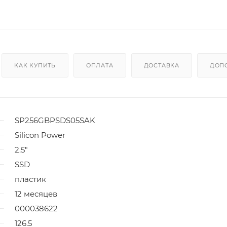
КАК КУПИТЬ
ОПЛАТА
ДОСТАВКА
ДОП
SP256GBPSDS05SAK
Silicon Power
2.5"
SSD
пластик
12 месяцев
000038622
126.5