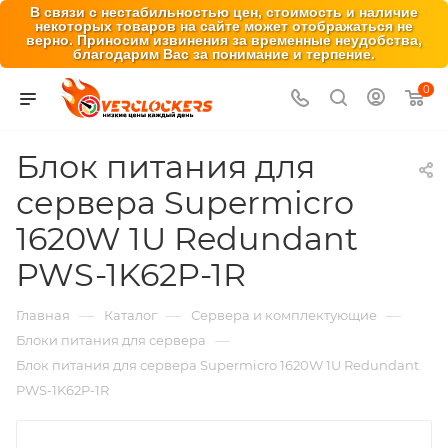
В связи с нестабильностью цен, стоимость и наличие
некоторых товаров на сайте может отображаться не
верно. Приносим извинения за временные неудобства,
благодарим Вас за понимание и терпение.
0
Блок питания для
сервера Supermicro
1620W 1U Redundant
PWS-1K62P-1R
—
—
—
Главная
Каталог
Сервера и комплектующие
—
Блоки питания для сервера
Блок питания для сервера Supermicro 1620W 1U Redundant
PWS-1K62P-1R