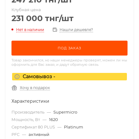
Клубная цена
231 000
тнг
/шт
Нет в наличии
Нашли дешевле?
ПОД ЗАКАЗ
Товар закончился, но наши менеджеры проверят, можем ли мы
оформить для Вас заказ, и дадут обратную связь.
Самовывоз -
Хочу в подарок
Характеристики
Производитель
—
Supermicro
Мощность, Вт
—
1620
Сертификат 80 PLUS
—
Platinum
PFC
—
активный