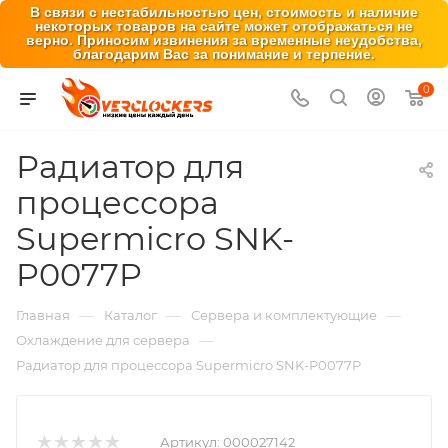
В связи с нестабильностью цен, стоимость и наличие
некоторых товаров на сайте может отображаться не
верно. Приносим извинения за временные неудобства,
благодарим Вас за понимание и терпение.
0
Радиатор для
процессора
Supermicro SNK-
P0077P
—
—
—
Главная
Каталог
Сервера и комплектующие
—
Охлаждение для сервера
Радиатор для процессора Supermicro SNK-P0077P
Артикул:
000027142