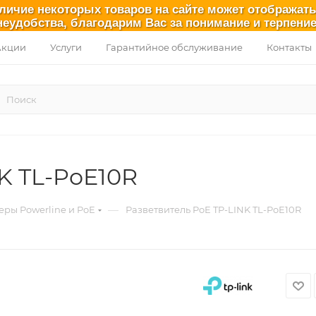
аличие некоторых товаров на сайте может отображат
неудобства, благодарим Вас за понимание и терпение
Акции
Услуги
Гарантийное обслуживание
Контакты
K TL-PoE10R
—
еры Powerline и PoE
Разветвитель PoE TP-LINK TL-PoE10R