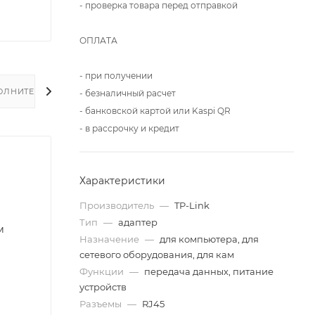
- проверка товара перед отправкой
ОПЛАТА
- при получении
ОЛНИТЕЛЬНО
- безналичный расчет
- банковской картой или Kaspi QR
- в рассрочку и кредит
Характеристики
Производитель
—
TP-Link
Тип
—
адаптер
м
Назначение
—
для компьютера, для
сетевого оборудования, для кам
Функции
—
передача данных, питание
устройств
Разъемы
—
RJ45