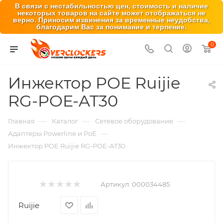
В связи с нестабильностью цен, стоимость и наличие
некоторых товаров на сайте может отображаться не
верно. Приносим извинения за временные неудобства,
благодарим Вас за понимание и терпение.
0
Инжектор POE Ruijie
RG-POE-AT30
—
—
—
Главная
Каталог
Сетевое оборудование
—
Адаптеры Powerline и PoE
Инжектор POE Ruijie RG-POE-AT30
Артикул:
000034485
Ruijie