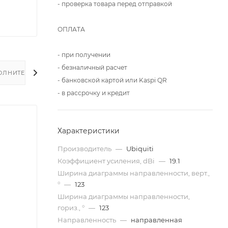
- проверка товара перед отправкой
ОПЛАТА
- при получении
- безналичный расчет
ОЛНИТЕЛЬНО
- банковской картой или Kaspi QR
- в рассрочку и кредит
Характеристики
Производитель
—
Ubiquiti
Коэффициент усиления, dBi
—
19.1
Ширина диаграммы направленности, верт.,
°
—
123
Ширина диаграммы направленности,
гориз., °
—
123
Направленность
—
направленная