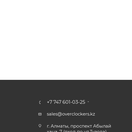
+7 747 601-03-25
sales@overclockers.kz
г. Алматы, проспект Абылай
хана, 7 (вход по ул.Тузова)