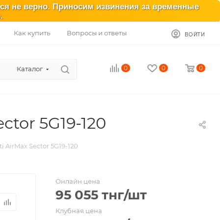
ься не верно. Приносим извинения за временные
.
Как купить
Вопросы и ответы
ВОЙТИ
0
0
0
Каталог
ctor 5G19-120
 AirMax Sector 5G19-120
Онлайн цена
95 055
тнг
/шт
Клубная цена