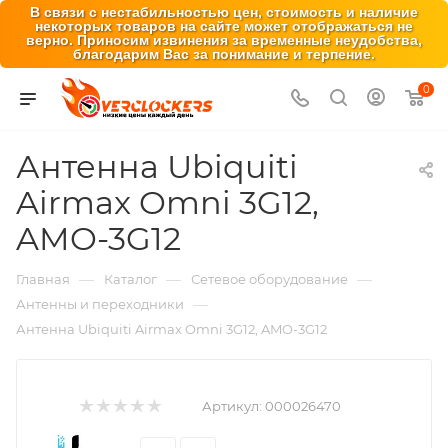
В связи с нестабильностью цен, стоимость и наличие
некоторых товаров на сайте может отображаться не
верно. Приносим извинения за временные неудобства,
благодарим Вас за понимание и терпение.
0
Антенна Ubiquiti
Airmax Omni 3G12,
AMO-3G12
—
—
—
Главная
Каталог
Сетевое оборудование
—
Антенны и переходники
Антенна Ubiquiti Airmax Omni 3G12, AMO-3G12
Артикул:
000026470