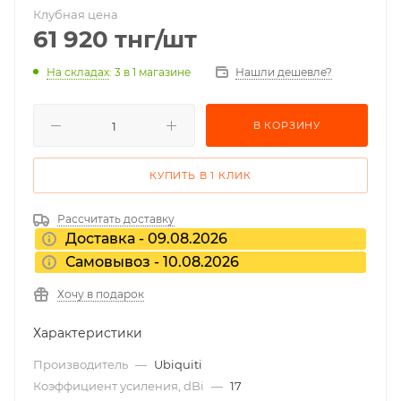
Клубная цена
61 920
тнг
/шт
На складах
: 3
в 1 магазине
Нашли дешевле?
В КОРЗИНУ
КУПИТЬ В 1 КЛИК
Рассчитать доставку
Доставка - 09.08.2026
Самовывоз - 10.08.2026
Хочу в подарок
Характеристики
Производитель
—
Ubiquiti
Коэффициент усиления, dBi
—
17