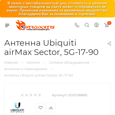
В связи с нестабильностью цен, стоимость и наличие
некоторых товаров на сайте может отображаться не
верно. Приносим извинения за временные неудобства,
благодарим Вас за понимание и терпение.
0
Антенна Ubiquiti
airMax Sector, 5G-17-90
—
—
—
Главная
Каталог
Сетевое оборудование
—
Антенны и переходники
Антенна Ubiquiti airMax Sector, 5G-17-90
Артикул:
000038866