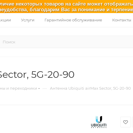
аличие некоторых товаров на сайте может отображат
неудобства, благодарим Вас за понимание и терпение
Акции
Услуги
Гарантийное обслуживание
Контакты
Sector, 5G-20-90
—
ны и переходники
Антенна Ubiquiti airMax Sector, 5G-20-90