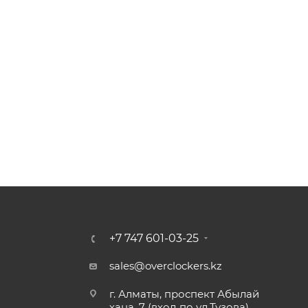
+7 747 601-03-25
sales@overclockers.kz
г. Алматы, проспект Абылай
хана, 7 (вход по ул.Тузова)