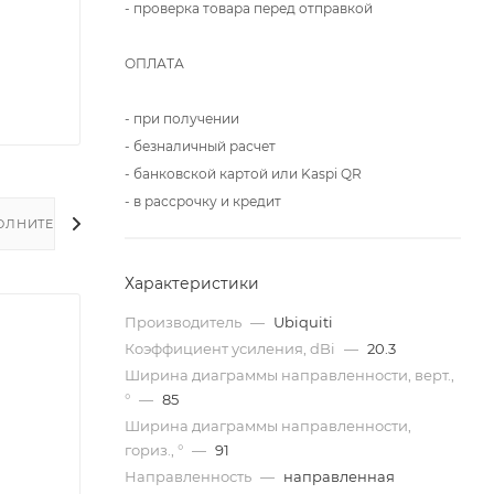
- проверка товара перед отправкой
ОПЛАТА
- при получении
- безналичный расчет
- банковской картой или Kaspi QR
- в рассрочку и кредит
ОЛНИТЕЛЬНО
Характеристики
Производитель
—
Ubiquiti
Коэффициент усиления, dBi
—
20.3
Ширина диаграммы направленности, верт.,
°
—
85
Ширина диаграммы направленности,
гориз., °
—
91
Направленность
—
направленная