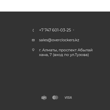
+7 747 601-03-25
sales@overclockers.kz
г. Алматы, проспект Абылай
хана, 7 (вход по ул.Тузова)
Алматы
Павлодар
Б