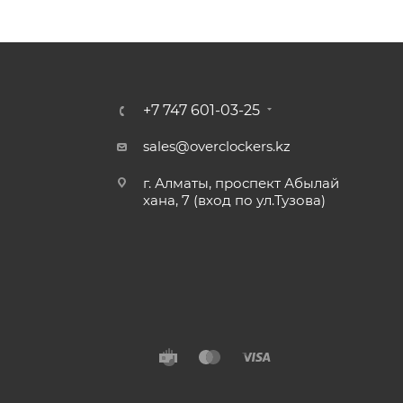
+7 747 601-03-25
sales@overclockers.kz
г. Алматы, проспект Абылай
хана, 7 (вход по ул.Тузова)
Алматы
Павлодар
Б