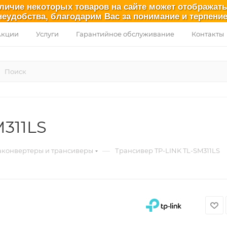
аличие некоторых товаров на сайте может отображат
неудобства, благодарим Вас за понимание и терпение
Акции
Услуги
Гарантийное обслуживание
Контакты
M311LS
—
конвертеры и трансиверы
Трансивер TP-LINK TL-SM311LS