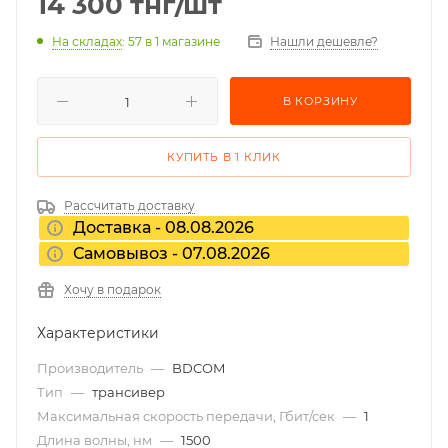
14 300
тнг
/шт
На складах
: 57
в 1 магазине
Нашли дешевле?
В КОРЗИНУ
КУПИТЬ В 1 КЛИК
Рассчитать доставку
Доставка - 08.08.2026
Самовывоз - 07.08.2026
Хочу в подарок
Характеристики
Производитель
—
BDCOM
Тип
—
трансивер
Максимальная скорость передачи, Гбит/сек
—
1
Длина волны, нм
—
1500