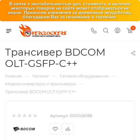
В связи с нестабильностью цен, стоимость и наличие
некоторых товаров на сайте может отображаться не
верно. Приносим извинения за временные неудобства,
благодарим Вас за понимание и терпение.
0
Трансивер BDCOM
OLT-GSFP-C++
—
—
—
Главная
Каталог
Сетевое оборудование
—
Медиаконвертеры и трансиверы
Трансивер BDCOM OLT-GSFP-C++
Артикул:
000026189