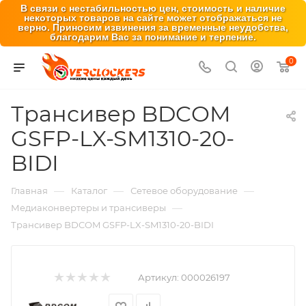
В связи с нестабильностью цен, стоимость и наличие
некоторых товаров на сайте может отображаться не
верно. Приносим извинения за временные неудобства,
благодарим Вас за понимание и терпение.
0
Трансивер BDCOM
GSFP-LX-SM1310-20-
BIDI
—
—
—
Главная
Каталог
Сетевое оборудование
—
Медиаконвертеры и трансиверы
Трансивер BDCOM GSFP-LX-SM1310-20-BIDI
Артикул:
000026197