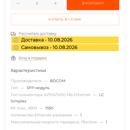
В КОРЗИНУ
КУПИТЬ В 1 КЛИК
Рассчитать доставку
Доставка - 10.08.2026
Самовывоз - 10.08.2026
Хочу в подарок
Характеристики
Производитель
—
BDCOM
Тип
—
SFP-модуль
Тип коннектора 10/100/1000 Mb Ethernet
—
LC
Simplex
RX max., dBM
—
1550
Количество Ethernet-разъемов
—
1
Максимальная скорость передачи, Гбит/сек
—
1