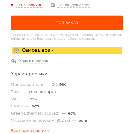
Нет в наличии
Нашли дешевле?
ПОД ЗАКАЗ
Товар закончился, но наши менеджеры проверят, можем ли мы
оформить для Вас заказ, и дадут обратную связь.
Самовывоз -
Хочу в подарок
Характеристики
Производитель
—
D-LINK
Тип
—
сетевая карта
WoL
—
есть
SNMP
—
есть
Green Ethernet (802.3az)
—
есть
Управление потоком (802.3x)
—
есть
Все характеристики