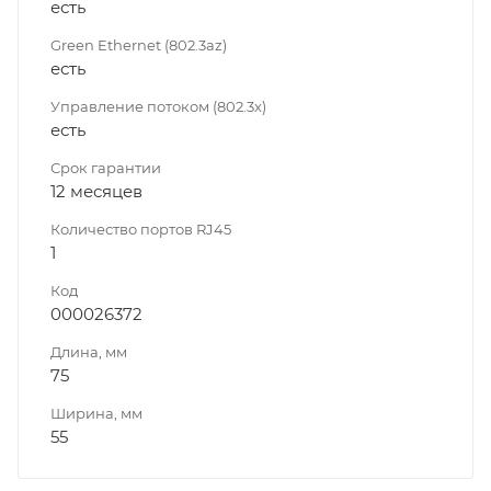
есть
Green Ethernet (802.3az)
есть
Управление потоком (802.3x)
есть
Срок гарантии
12 месяцев
Количество портов RJ45
1
Код
000026372
Длина, мм
75
Ширина, мм
55