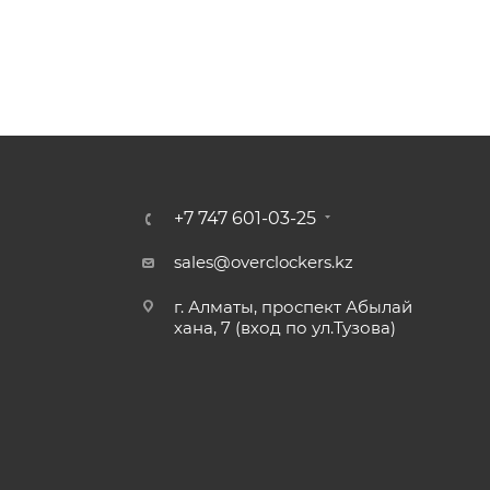
+7 747 601-03-25
sales@overclockers.kz
г. Алматы, проспект Абылай
хана, 7 (вход по ул.Тузова)