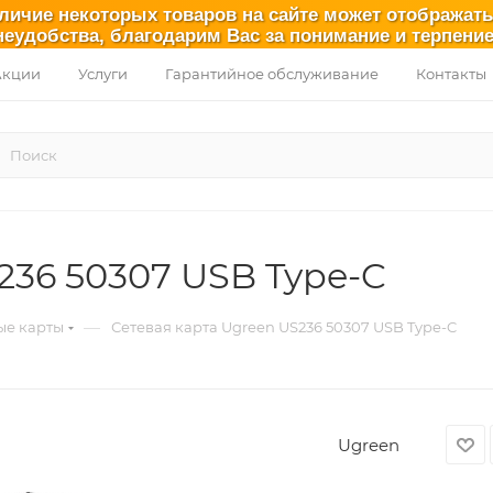
аличие некоторых товаров на сайте может отображат
неудобства, благодарим Вас за понимание и терпение
Акции
Услуги
Гарантийное обслуживание
Контакты
236 50307 USB Type-C
—
ые карты
Сетевая карта Ugreen US236 50307 USB Type-C
Ugreen