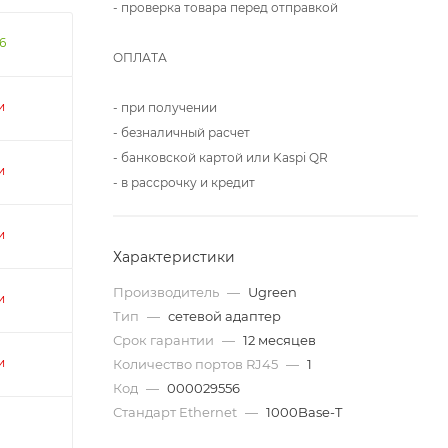
- проверка товара перед отправкой
6
ОПЛАТА
и
- при получении
- безналичный расчет
- банковской картой или Kaspi QR
и
- в рассрочку и кредит
и
Характеристики
Производитель
—
Ugreen
и
Тип
—
сетевой адаптер
Срок гарантии
—
12 месяцев
и
Количество портов RJ45
—
1
Код
—
000029556
Стандарт Ethernet
—
1000Base-T