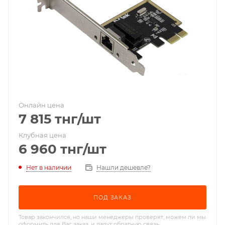
Онлайн цена
7 815
тнг
/шт
Клубная цена
6 960
тнг
/шт
Нет в наличии
Нашли дешевле?
ПОД ЗАКАЗ
Товар закончился, но наши менеджеры проверят, можем ли мы
оформить для Вас заказ, и дадут обратную связь.