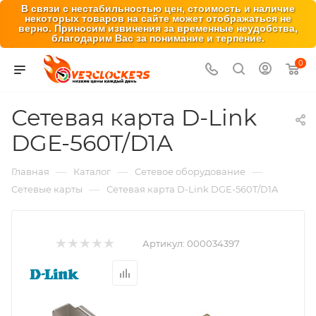
В связи с нестабильностью цен, стоимость и наличие
некоторых товаров на сайте может отображаться не
верно. Приносим извинения за временные неудобства,
благодарим Вас за понимание и терпение.
0
Сетевая карта D-Link
DGE-560T/D1A
—
—
—
Главная
Каталог
Сетевое оборудование
—
Сетевые карты
Сетевая карта D-Link DGE-560T/D1A
Артикул:
000034397