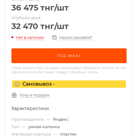
36 475
тнг
/шт
Клубная цена
32 470
тнг
/шт
Нет в наличии
Нашли дешевле?
ПОД ЗАКАЗ
Товар закончился, но наши менеджеры проверят, можем ли мы
оформить для Вас заказ, и дадут обратную связь.
Самовывоз -
Хочу в подарок
Характеристики
Производитель
—
Яндекс
Тип
—
умная колонка
Материал корпуса
—
пластик