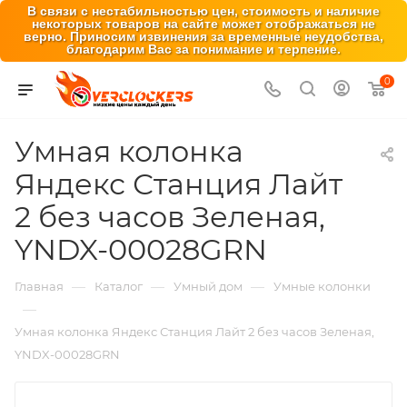
В связи с нестабильностью цен, стоимость и наличие
некоторых товаров на сайте может отображаться не
верно. Приносим извинения за временные неудобства,
благодарим Вас за понимание и терпение.
0
Умная колонка
Яндекс Станция Лайт
2 без часов Зеленая,
YNDX-00028GRN
—
—
—
Главная
Каталог
Умный дом
Умные колонки
—
Умная колонка Яндекс Станция Лайт 2 без часов Зеленая,
YNDX-00028GRN