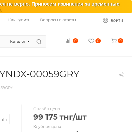
ься не верно. Приносим извинения за временные
.
Как купить
Вопросы и ответы
ВОЙТИ
0
0
0
Каталог
, YNDX-00059GRY
059GRY
Онлайн цена
99 175
тнг
/шт
Клубная цена