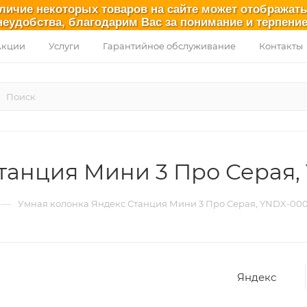
аличие некоторых товаров на сайте может отображат
неудобства, благодарим Вас за понимание и терпение
Акции
Услуги
Гарантийное обслуживание
Контакты
танция Мини 3 Про Серая
—
Умная колонка Яндекс Станция Мини 3 Про Серая, YNDX-00
Яндекс