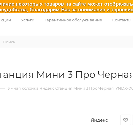
аличие некоторых товаров на сайте может отображат
неудобства, благодарим Вас за понимание и терпение
Акции
Услуги
Гарантийное обслуживание
Контакты
танция Мини 3 Про Черна
—
Умная колонка Яндекс Станция Мини 3 Про Черная, YNDX-0
Яндекс