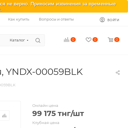
ься не верно. Приносим извинения за временные
.
Как купить
Вопросы и ответы
ВОЙТИ
0
0
0
Каталог
я, YNDX-00059BLK
0059BLK
Онлайн цена
99 175
тнг
/шт
Клубная цена