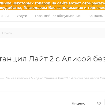
аличие некоторых товаров на сайте может отображат
неудобства, благодарим Вас за понимание и терпение
Акции
Услуги
Гарантийное обслуживание
Контакты
анция Лайт 2 с Алисой бе
—
Умная колонка Яндекс Станция Лайт 2 с Алисой без часов С
Яндекс