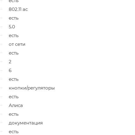
есть
802.11 ac
есть
5.0
есть
от сети
есть
2
6
есть
кнопки/регуляторы
есть
Алиса
есть
документация
есть