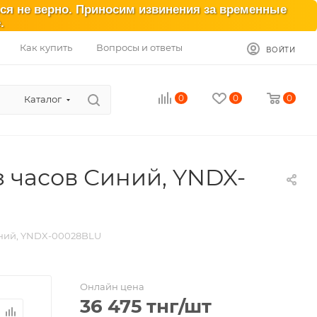
ься не верно. Приносим извинения за временные
.
Как купить
Вопросы и ответы
ВОЙТИ
0
0
0
Каталог
з часов Синий, YNDX-
иний, YNDX-00028BLU
Онлайн цена
36 475
тнг
/шт