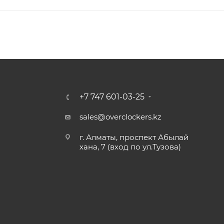
+7 747 601-03-25
sales@overclockers.kz
г. Алматы, проспект Абылай
хана, 7 (вход по ул.Тузова)