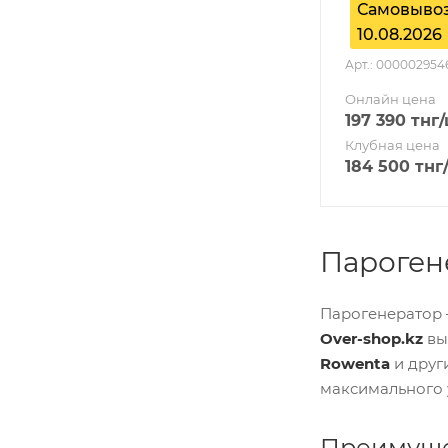
Самовывоз
10.08.2026
Арт.: 000002954
Онлайн цена
197 390
тнг
Клубная цена
184 500
тнг
Парогене
Парогенератор 
Over-shop.kz
вы
Rowenta
и друг
максимального 
Преимуще