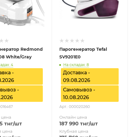
енератор Redmond
Парогенератор Tefal
08 White/Gray
SV9201E0
адах: 4
На складах: 8
авка -
Доставка -
8.2026
09.08.2026
вывоз -
Самовывоз -
.2026
10.08.2026
0016467
Арт.: 000020260
 цена
Онлайн цена
5
тнг
/шт
187 990
тнг
/шт
я цена
Клубная цена