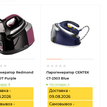
енератор Redmond
Парогенератор CENTEK
07 Purple
CT-2303 Blue
адах: 8
На складах: 4
авка -
Доставка -
8.2026
09.08.2026
вывоз -
Самовывоз -