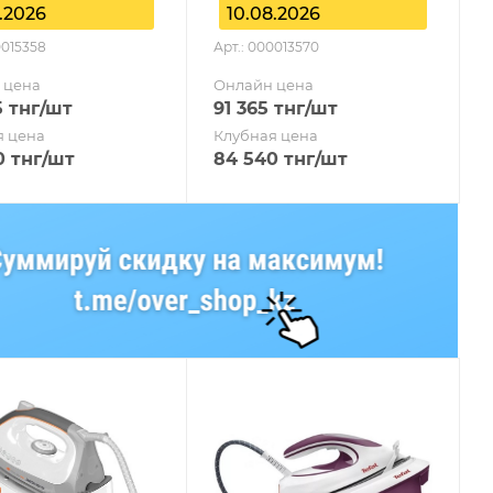
.2026
10.08.2026
0015358
Арт.: 000013570
 цена
Онлайн цена
5
тнг
/шт
91 365
тнг
/шт
я цена
Клубная цена
0
тнг
/шт
84 540
тнг
/шт