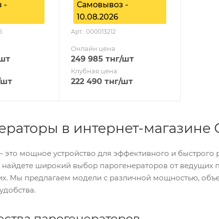
 -
Самовывоз -
10.08.2026
6
Арт.: 000013212
Онлайн цена
/шт
249 985
тнг
/шт
Клубная цена
/шт
222 490
тнг
/шт
раторы в интернет-магазине O
– это мощное устройство для эффективного и быстрого 
 найдете широкий выбор парогенераторов от ведущих 
их. Мы предлагаем модели с различной мощностью, об
удобства.
ства парогенераторов