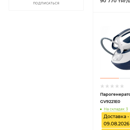
90 770
тнг
/
ПОДПИСАТЬСЯ
Парогенерат
GV9221E0
На складах: 3
Доставка -
09.08.2026