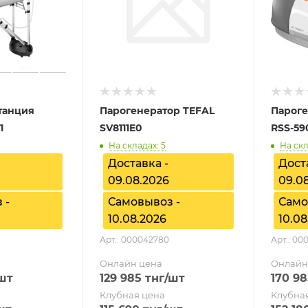
танция
Парогенератор TEFAL
Парог
1
SV8111E0
RSS-59
На складах: 5
На скл
Доставка -
Дост
09.08.2026
09.0
 -
Самовывоз -
Само
10.08.2026
10.08
Арт.: 000042780
Арт.: 00
Онлайн цена
Онлайн
шт
129 985
тнг
/шт
170 98
Клубная цена
Клубна