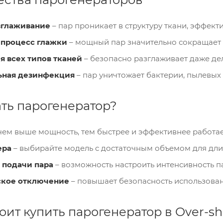
зглаживание
– пар проникает в структуру ткани, эффект
 процесс глажки
– мощный пар значительно сокращает 
я всех типов тканей
– безопасно разглаживает даже де
ьная дезинфекция
– пар уничтожает бактерии, пылевых
ть парогенератор?
чем выше мощность, тем быстрее и эффективнее работае
ера
– выбирайте модель с достаточным объемом для дли
 подачи пара
– возможность настроить интенсивность па
ское отключение
– повышает безопасность использован
оит купить парогенератор в Over-sh