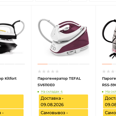
р Kitfort
Парогенератор TEFAL
Парог
SV6110E0
RSS-59
На складах: 4
На скл
Доставка -
Дост
09.08.2026
09.0
 -
Самовывоз -
Само