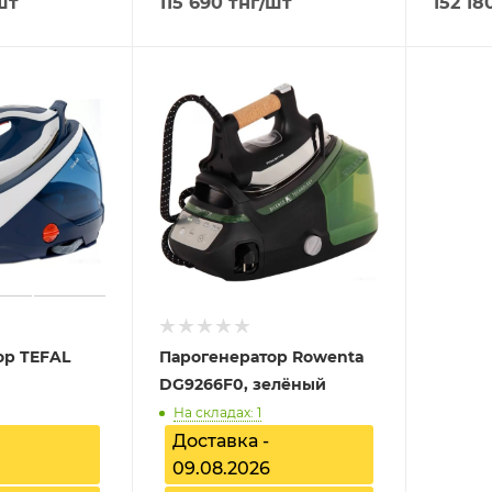
шт
115 690
тнг
/шт
152 18
ор TEFAL
Парогенератор Rowenta
DG9266F0, зелёный
На складах: 1
Доставка -
09.08.2026