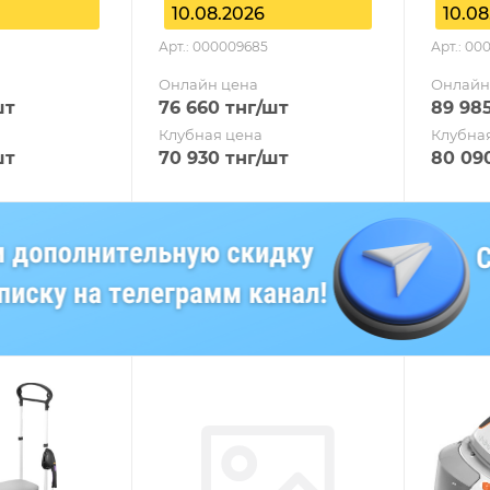
10.08.2026
10.08
Арт.: 000009685
Арт.: 00
Онлайн цена
Онлайн
шт
76 660
тнг
/шт
89 98
Клубная цена
Клубна
шт
70 930
тнг
/шт
80 09