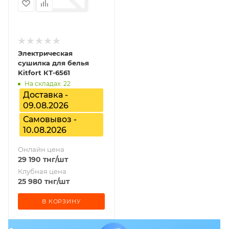
Электрическая
сушилка для белья
Kitfort КТ-6561
На складах: 22
Доставка -
09.08.2026
Самовывоз -
10.08.2026
Онлайн цена
29 190
тнг
/шт
Клубная цена
25 980
тнг
/шт
В КОРЗИНУ