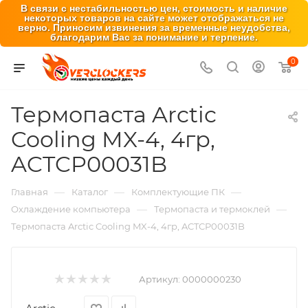
В связи с нестабильностью цен, стоимость и наличие
некоторых товаров на сайте может отображаться не
верно. Приносим извинения за временные неудобства,
благодарим Вас за понимание и терпение.
0
Термопаста Arctic
Cooling MX-4, 4гр,
ACTCP00031B
—
—
—
Главная
Каталог
Комплектующие ПК
—
—
Охлаждение компьютера
Термопаста и термоклей
Термопаста Arctic Cooling MX-4, 4гр, ACTCP00031B
Артикул:
0000000230