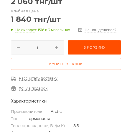
2 060
тнг
/шт
Клубная цена
1 840
тнг
/шт
На складах
: 1516
в 3 магазинах
Нашли дешевле?
В КОРЗИНУ
КУПИТЬ В 1 КЛИК
Рассчитать доставку
Хочу в подарок
Характеристики
Производитель
—
Arctic
Тип
—
термопаста
Теплопроводность, Вт/(м·К)
—
8.5