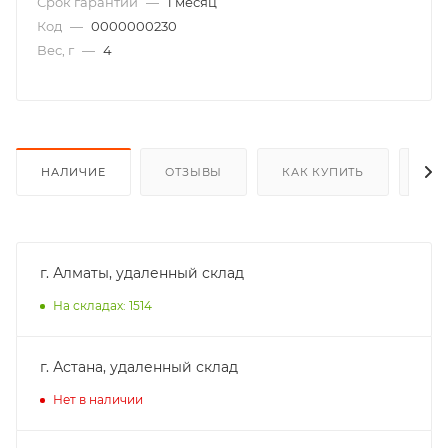
Срок гарантии
—
1 месяц
Код
—
0000000230
Вес, г
—
4
НАЛИЧИЕ
ОТЗЫВЫ
КАК КУПИТЬ
ОП
г. Алматы, удаленный склад
На складах: 1514
г. Астана, удаленный склад
Нет в наличии