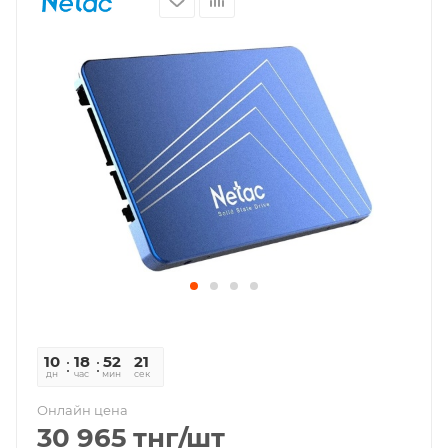
10
18
52
21
дн
час
мин
сек
Онлайн цена
30 965
тнг
/шт