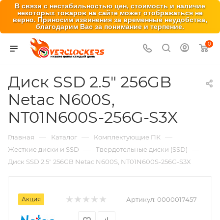
В связи с нестабильностью цен, стоимость и наличие
некоторых товаров на сайте может отображаться не
верно. Приносим извинения за временные неудобства,
благодарим Вас за понимание и терпение.
0
Диск SSD 2.5" 256GB
Netac N600S,
NT01N600S-256G-S3X
—
—
—
Главная
Каталог
Комплектующие ПК
—
—
Жесткие диски и SSD
Твердотельные диски (SSD)
Диск SSD 2.5" 256GB Netac N600S, NT01N600S-256G-S3X
Акция
Артикул:
0000017457