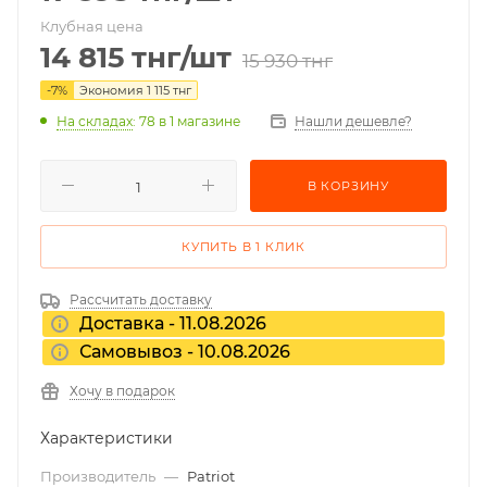
Клубная цена
14 815
тнг
/шт
15 930
тнг
-
7
%
Экономия
1 115
тнг
На складах
: 78
в 1 магазине
Нашли дешевле?
В КОРЗИНУ
КУПИТЬ В 1 КЛИК
Рассчитать доставку
Доставка - 11.08.2026
Самовывоз - 10.08.2026
Хочу в подарок
Характеристики
Производитель
—
Patriot