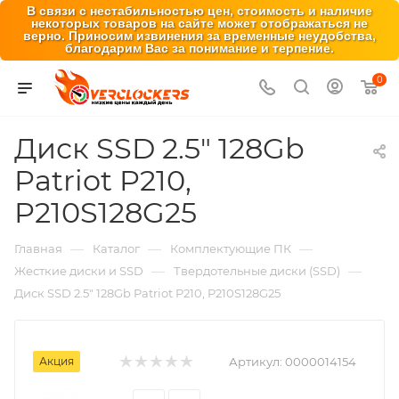
В связи с нестабильностью цен, стоимость и наличие
некоторых товаров на сайте может отображаться не
верно. Приносим извинения за временные неудобства,
благодарим Вас за понимание и терпение.
0
Диск SSD 2.5" 128Gb
Patriot P210,
P210S128G25
—
—
—
Главная
Каталог
Комплектующие ПК
—
—
Жесткие диски и SSD
Твердотельные диски (SSD)
Диск SSD 2.5" 128Gb Patriot P210, P210S128G25
Акция
Артикул:
0000014154