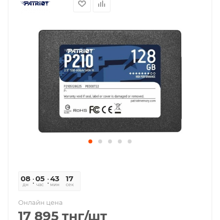
08
05
43
16
дн
час
мин
сек
Онлайн цена
17 895
тнг
/шт