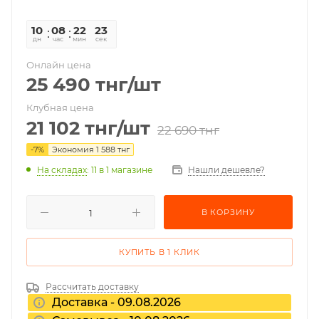
10
08
22
23
дн
час
мин
сек
Онлайн цена
25 490
тнг
/шт
Клубная цена
21 102
тнг
/шт
22 690
тнг
-
7
%
Экономия
1 588
тнг
На складах
: 11
в 1 магазине
Нашли дешевле?
В КОРЗИНУ
КУПИТЬ В 1 КЛИК
Рассчитать доставку
Доставка - 09.08.2026