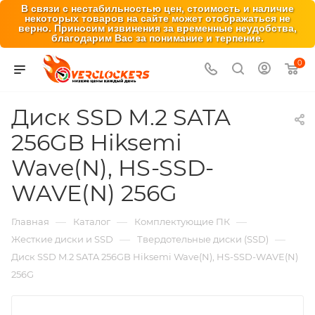
В связи с нестабильностью цен, стоимость и наличие
некоторых товаров на сайте может отображаться не
верно. Приносим извинения за временные неудобства,
благодарим Вас за понимание и терпение.
0
Диск SSD M.2 SATA
256GB Hiksemi
Wave(N), HS-SSD-
WAVE(N) 256G
—
—
—
Главная
Каталог
Комплектующие ПК
—
—
Жесткие диски и SSD
Твердотельные диски (SSD)
Диск SSD M.2 SATA 256GB Hiksemi Wave(N), HS-SSD-WAVE(N)
256G