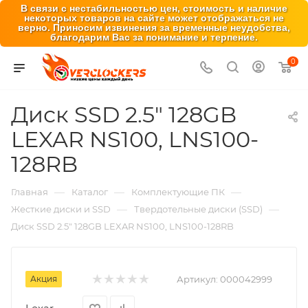
В связи с нестабильностью цен, стоимость и наличие
некоторых товаров на сайте может отображаться не
верно. Приносим извинения за временные неудобства,
благодарим Вас за понимание и терпение.
0
Диск SSD 2.5" 128GB
LEXAR NS100, LNS100-
128RB
—
—
—
Главная
Каталог
Комплектующие ПК
—
—
Жесткие диски и SSD
Твердотельные диски (SSD)
Диск SSD 2.5" 128GB LEXAR NS100, LNS100-128RB
Акция
Артикул:
000042999