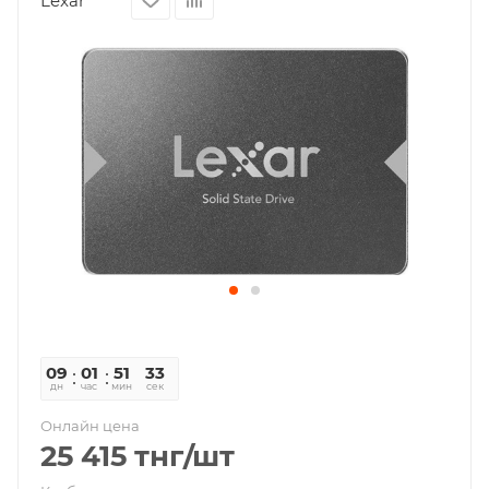
Lexar
09
01
51
33
дн
час
мин
сек
Онлайн цена
25 415
тнг
/шт