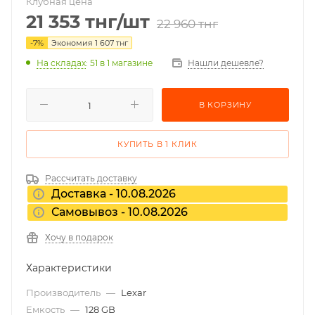
Клубная цена
21 353
тнг
/шт
22 960
тнг
-
7
%
Экономия
1 607
тнг
На складах
: 51
в 1 магазине
Нашли дешевле?
В КОРЗИНУ
КУПИТЬ В 1 КЛИК
Рассчитать доставку
Доставка - 10.08.2026
Самовывоз - 10.08.2026
Хочу в подарок
Характеристики
Производитель
—
Lexar
Емкость
—
128 GB