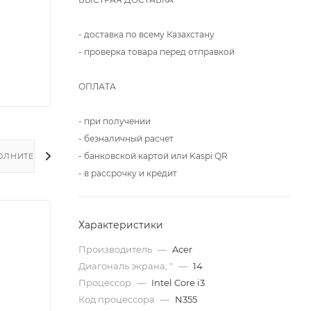
- доставка по всему Казахстану
- проверка товара перед отправкой
ОПЛАТА
- при получении
- безналичный расчет
- банковской картой или Kaspi QR
ОЛНИТЕЛЬНО
- в рассрочку и кредит
Характеристики
Производитель
—
Acer
Диагональ экрана, "
—
14
Процессор
—
Intel Core i3
Код процессора
—
N355