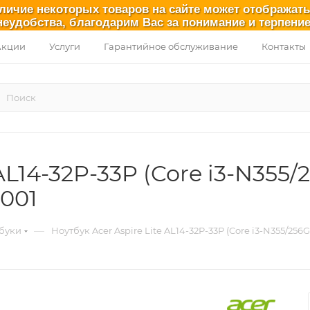
аличие некоторых товаров на сайте может отображат
неудобства, благодарим Вас за понимание и терпение
Акции
Услуги
Гарантийное обслуживание
Контакты
 AL14-32P-33P (Core i3-N355
001
—
буки
Ноутбук Acer Aspire Lite AL14-32P-33P (Core i3-N355/