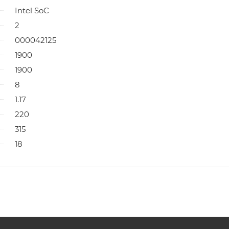
Intel SoC
2
000042125
1900
1900
8
1.17
220
315
18