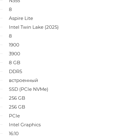
N355
8
Aspire Lite
Intel Twin Lake (2025)
8
1900
3900
8 GB
DDR5
встроенный
SSD (PCIe NVMe)
256 GB
256 GB
PCIe
Intel Graphics
16:10