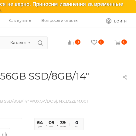
ься не верно. Приносим извинения за временные
.
Как купить
Вопросы и ответы
ВОЙТИ
0
0
0
Каталог
/256GB SSD/8GB/14"
256GB SSD/8GB/14" WUXGA/DOS), NX.D2ZEM.001
54
09
39
35
0
дн
час
мин
сек
шт