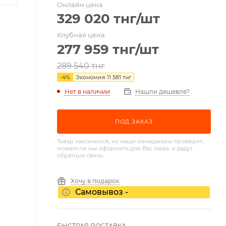
Онлайн цена
329 020
тнг
/шт
Клубная цена
277 959
тнг
/шт
289 540
тнг
-
4
%
Экономия
11 581
тнг
Нет в наличии
Нашли дешевле?
ПОД ЗАКАЗ
Товар закончился, но наши менеджеры проверят,
можем ли мы оформить для Вас заказ, и дадут
обратную связь.
Хочу в подарок
Самовывоз -
БЫСТРАЯ ДОСТАВКА