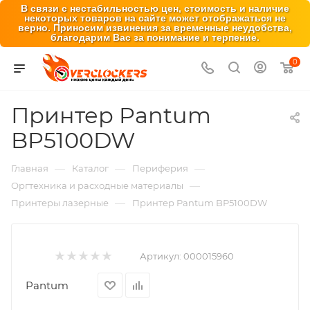
В связи с нестабильностью цен, стоимость и наличие
некоторых товаров на сайте может отображаться не
верно. Приносим извинения за временные неудобства,
благодарим Вас за понимание и терпение.
0
Принтер Pantum
BP5100DW
—
—
—
Главная
Каталог
Периферия
—
Оргтехника и расходные материалы
—
Принтеры лазерные
Принтер Pantum BP5100DW
Артикул:
000015960
Pantum