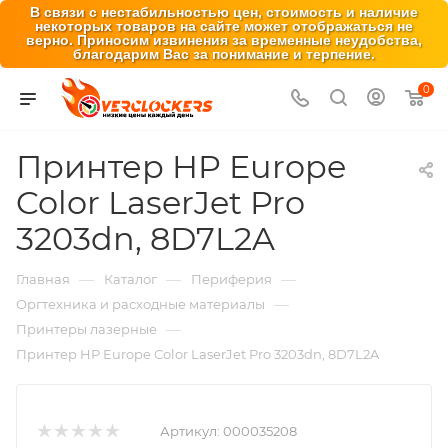
В связи с нестабильностью цен, стоимость и наличие
некоторых товаров на сайте может отображаться не
верно. Приносим извинения за временные неудобства,
благодарим Вас за понимание и терпение.
0
Принтер HP Europe
Color LaserJet Pro
3203dn, 8D7L2A
—
—
—
Главная
Каталог
Периферия
—
Оргтехника и расходные материалы
—
Принтеры лазерные
Принтер HP Europe Color LaserJet Pro 3203dn, 8D7L2A
Артикул:
000035208