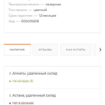
Технология печати
—
лазерная
Тип печати
—
цветной
Срок гарантии
—
12 месяцев
Код
—
000035208
НАЛИЧИЕ
ОТЗЫВЫ
КАК КУПИТЬ
ОП
г. Алматы, удаленный склад
На складах: 15
г. Астана, удаленный склад
Нет в наличии