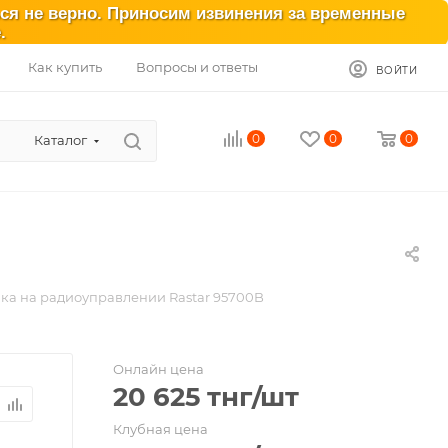
ься не верно. Приносим извинения за временные
.
Как купить
Вопросы и ответы
ВОЙТИ
0
0
0
Каталог
а на радиоуправлении Rastar 95700B
Онлайн цена
20 625
тнг
/шт
Клубная цена