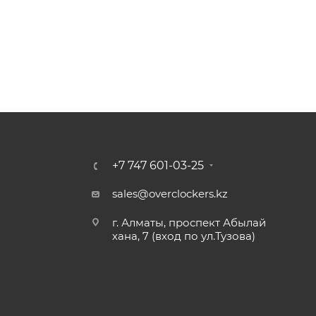
+7 747 601-03-25
sales@overclockers.kz
г. Алматы, проспект Абылай
хана, 7 (вход по ул.Тузова)