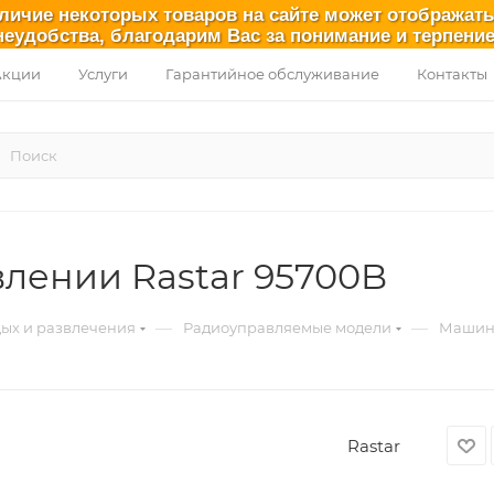
аличие некоторых товаров на сайте может отображат
неудобства, благодарим Вас за понимание и терпение
Акции
Услуги
Гарантийное обслуживание
Контакты
лении Rastar 95700B
—
—
ых и развлечения
Радиоуправляемые модели
Машинк
Rastar