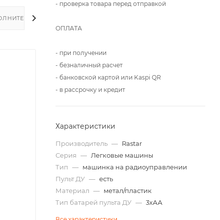
- проверка товара перед отправкой
ОЛНИТЕЛЬНО
ОПЛАТА
- при получении
- безналичный расчет
- банковской картой или Kaspi QR
- в рассрочку и кредит
Характеристики
Производитель
—
Rastar
Серия
—
Легковые машины
Тип
—
машинка на радиоуправлении
Пульт ДУ
—
есть
Материал
—
метал/пластик
Тип батарей пульта ДУ
—
3хАА
Все характеристики