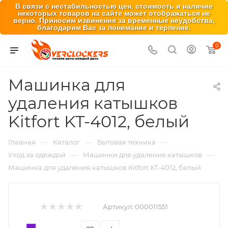
В связи с нестабильностью цен, стоимость и наличие
некоторых товаров на сайте может отображаться не
верно. Приносим извинения за временные неудобства,
благодарим Вас за понимание и терпение.
0
Машинка для
удаления катышков
Kitfort KT-4012, белый
—
—
—
Главная
Каталог
Бытовая техника
—
—
Уход за одеждой
Машинки для удаления катышков
Машинка для удаления катышков Kitfort KT-4012, белый
Артикул:
000011551