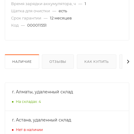
Время зарядки аккумулятора, ч
—
1
Щетка для очистки
—
есть
Срок гарантии
—
12 месяцев
Код
—
000011551
НАЛИЧИЕ
ОТЗЫВЫ
КАК КУПИТЬ
ОП
г. Алматы, удаленный склад
На складах: 4
г. Астана, удаленный склад
Нет в наличии