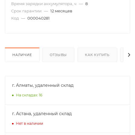
Время зарядки аккумулятора, ч
—
8
Срок гарантии
—
12 месяцев
Код
—
000040281
НАЛИЧИЕ
ОТЗЫВЫ
КАК КУПИТЬ
ОП
г. Алматы, удаленный склад
На складах: 16
г. Астана, удаленный склад
Нет в наличии