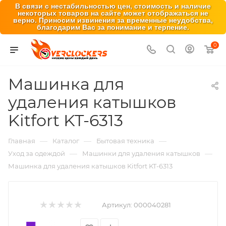
В связи с нестабильностью цен, стоимость и наличие
некоторых товаров на сайте может отображаться не
верно. Приносим извинения за временные неудобства,
благодарим Вас за понимание и терпение.
0
Машинка для
удаления катышков
Kitfort KT-6313
—
—
—
Главная
Каталог
Бытовая техника
—
—
Уход за одеждой
Машинки для удаления катышков
Машинка для удаления катышков Kitfort KT-6313
Артикул:
000040281