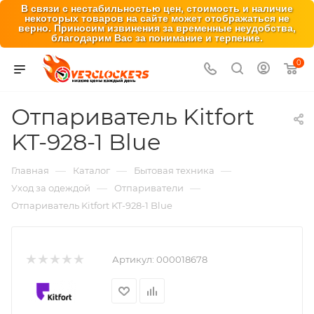
В связи с нестабильностью цен, стоимость и наличие
некоторых товаров на сайте может отображаться не
верно. Приносим извинения за временные неудобства,
благодарим Вас за понимание и терпение.
0
Отпариватель Kitfort
KT-928-1 Blue
—
—
—
Главная
Каталог
Бытовая техника
—
—
Уход за одеждой
Отпариватели
Отпариватель Kitfort KT-928-1 Blue
Артикул:
000018678