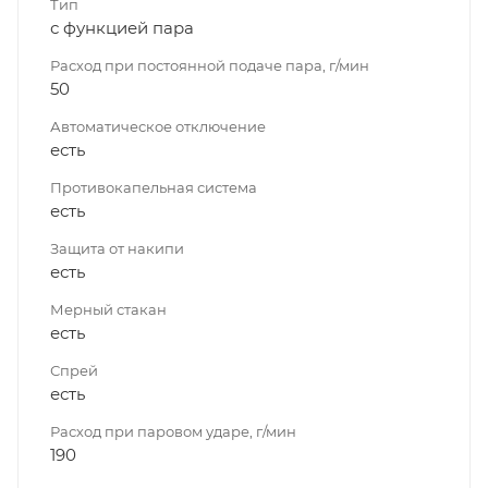
Тип
с функцией пара
Расход при постоянной подаче пара, г/мин
50
Автоматическое отключение
есть
Противокапельная система
есть
Защита от накипи
есть
Мерный стакан
есть
Спрей
есть
Расход при паровом ударе, г/мин
190