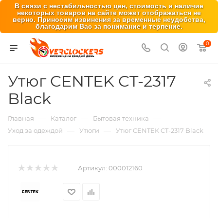
В связи с нестабильностью цен, стоимость и наличие
некоторых товаров на сайте может отображаться не
верно. Приносим извинения за временные неудобства,
благодарим Вас за понимание и терпение.
0
Утюг CENTEK CT-2317
Black
—
—
—
Главная
Каталог
Бытовая техника
—
—
Уход за одеждой
Утюги
Утюг CENTEK CT-2317 Black
Артикул:
000012160