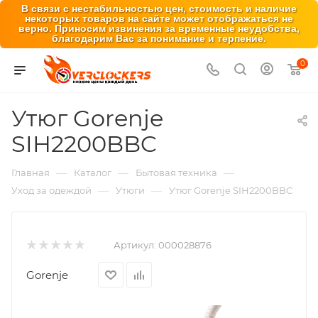
В связи с нестабильностью цен, стоимость и наличие
некоторых товаров на сайте может отображаться не
верно. Приносим извинения за временные неудобства,
благодарим Вас за понимание и терпение.
0
Утюг Gorenje
SIH2200BBC
—
—
—
Главная
Каталог
Бытовая техника
—
—
Уход за одеждой
Утюги
Утюг Gorenje SIH2200BBC
Артикул:
000028876
Gorenje