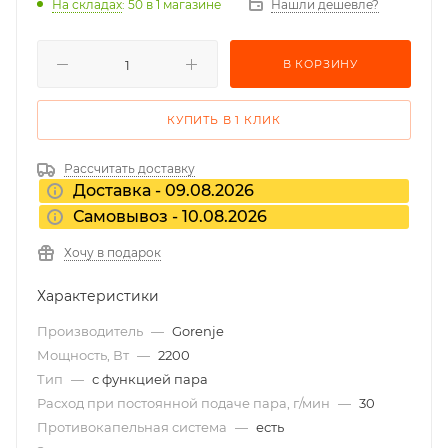
На складах
: 50
в 1 магазине
Нашли дешевле?
В КОРЗИНУ
КУПИТЬ В 1 КЛИК
Рассчитать доставку
Доставка - 09.08.2026
Самовывоз - 10.08.2026
Хочу в подарок
Характеристики
Производитель
—
Gorenje
Мощность, Вт
—
2200
Тип
—
с функцией пара
Расход при постоянной подаче пара, г/мин
—
30
Противокапельная система
—
есть