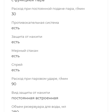
Расход при постоянной подаче пара, г/мин
30
Противокапельная система
есть
Защита от накипи
есть
Мерный стакан
есть
Спрей
есть
Расход при паровом ударе, г/мин
90
Вид защиты от накипи
постоянная встроенная
Объeм резервуара для воды, мл
280